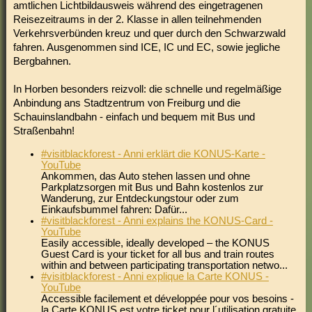
amtlichen Lichtbildausweis während des eingetragenen
Reisezeitraums in der 2. Klasse in allen teilnehmenden
Verkehrsverbünden kreuz und quer durch den Schwarzwald
fahren. Ausgenommen sind ICE, IC und EC, sowie jegliche
Bergbahnen.
In Horben besonders reizvoll: die schnelle und regelmäßige
Anbindung ans Stadtzentrum von Freiburg und die
Schauinslandbahn - einfach und bequem mit Bus und
Straßenbahn!
#visitblackforest - Anni erklärt die KONUS-Karte -
YouTube
Ankommen, das Auto stehen lassen und ohne
Parkplatzsorgen mit Bus und Bahn kostenlos zur
Wanderung, zur Entdeckungstour oder zum
Einkaufsbummel fahren: Dafür...
#visitblackforest - Anni explains the KONUS-Card -
YouTube
Easily accessible, ideally developed – the KONUS
Guest Card is your ticket for all bus and train routes
within and between participating transportation netwo...
#visitblackforest - Anni explique la Carte KONUS -
YouTube
Accessible facilement et développée pour vos besoins -
la Carte KONUS est votre ticket pour l´utilisation gratuite