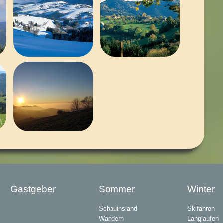
Gastgeber
Sommer
Winter
Schauinsland
Skifahren
Wandern
Langlaufen